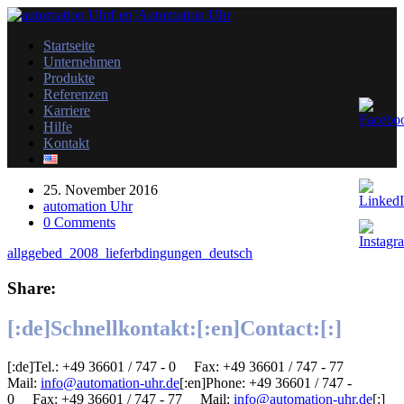
Startseite
Unternehmen
Produkte
Referenzen
Karriere
Hilfe
Kontakt
25. November 2016
automation Uhr
0 Comments
allggebed_2008_lieferbdingungen_deutsch
Share:
[:de]Schnellkontakt:[:en]Contact:[:]
[:de]Tel.: +49 36601 / 747 - 0 Fax: +49 36601 / 747 - 77 ​
Mail:
info@automation-uhr.de
[:en]Phone: +49 36601 / 747 -
0 Fax: +49 36601 / 747 - 77 ​Mail:
info@automation-uhr.de
[:]