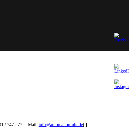
01 / 747 - 77 ​Mail:
info@automation-uhr.de
[:]