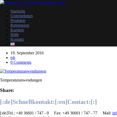
Startseite
Unternehmen
Produkte
Referenzen
Karriere
Hilfe
Kontakt
19. September 2016
tsh
0 Comments
Temperaturanwendungen
Share:
[:de]Schnellkontakt:[:en]Contact:[:]
[:de]Tel.: +49 36601 / 747 - 0 Fax: +49 36601 / 747 - 77 ​Mail:
in