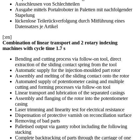
Ausschleusen von Schlechtteilen
Ausgabe mittels Portalroboter in Paletten mit nachfolgender
Stapelung
lückenlose Teilerückverfolgung durch Mitführung eines
Datensatzes je Artikel
[:en]
Combination of linear transport and 2 rotary indexing
machines with cycle time 1.7 s
Bending and cutting process via follow-on tool, direct
extraction of the sliding contact spring from the tool
Automatic supply for the injection-moulded part rotor
Assembly and melting of the sliding contact onto the rotor
Automated supply of potentiometer casing and multiple
cutting and forming processes via follow-on tool
Linear transport and lubrication of the separated casings
Assembly and flanging of the rotor into the potentiometer
casing
Laser trimming and linearity test for electrical resistance
Dispensation of protective varnish on reconciliation surface
Removing of bad parts
Palletised output via gantry robot including the following
stacking
Complete backtracking of parts through the carriage of one